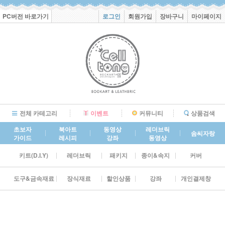
PC버전 바로가기
로그인
회원가입
장바구니
마이페이지
전체 카테고리
이벤트
커뮤니티
상품검색
초보자
북아트
동영상
레더브릭
솜씨자랑
가이드
레시피
강좌
동영상
키트(D.I.Y)
레더브릭
패키지
종이&속지
커버
도구&금속재료
장식재료
할인상품
강좌
개인결제창