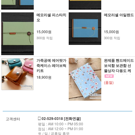
메모리셀 피스타치
메모리셀 아일랜드
오
15,000원
15,000원
300원 적립
300원 적립
가죽공예 에어팟가
완제품 핸드메이드
죽케이스 레더브릭
보석함 보관함 선
키트
물상자 다용도 케
이스 패브릭 커버
18,900원
까또나주 벚꽃 라
(품절)
이트스틸블루
02-529-0318 [전화연결]
고객센터
평일 : AM 10:00 ~ PM 05:00
점심 : AM 12:00 ~ PM 01:00
토 / 일 / 공휴일 휴무