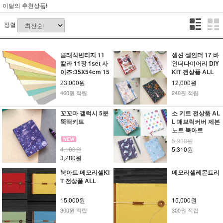
이달의 추천상품!
정렬
클래식빈티지 11
셉션 셀인더 17 바
칼라 11장 1set 사
인더다이어리 DIY
이즈:35X54cm 15
KIT 전상품 ALL
7g
23,000원
12,000원
460원 적립
240원 적립
꼬꼬마 갤럭시 5분
소 키트 전상품 AL
뚝딱키트
L 패브릭커버 제본
노트 북아트
5,900원
4,100원
5,310원
3,280원
북아트 메모리셀KI
메모리셀레몬트리
T 전상품 ALL
15,000원
15,000원
300원 적립
300원 적립