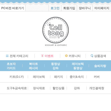
PC버전 바로가기
로그인
회원가입
장바구니
마이페이지
전체 카테고리
이벤트
커뮤니티
상품검색
초보자
북아트
동영상
레더브릭
솜씨자랑
가이드
레시피
강좌
동영상
키트(D.I.Y)
레더브릭
패키지
종이&속지
커버
도구&금속재료
장식재료
할인상품
강좌
개인결제창