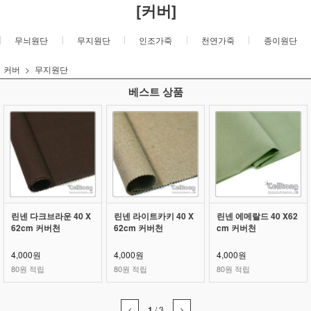
[커버]
무늬원단
무지원단
인조가죽
천연가죽
종이원단
커버
무지원단
베스트 상품
린넨 다크브라운 40 X
린넨 라이트카키 40 X
린넨 에메랄드 40 X62
62cm 커버천
62cm 커버천
cm 커버천
4,000원
4,000원
4,000원
80원 적립
80원 적립
80원 적립
1
/
3