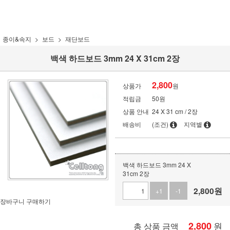
종이&속지
보드
재단보드
백색 하드보드 3mm 24 X 31cm 2장
2,800
상품가
원
적립금
50원
상품 안내
24 X 31 cm / 2장
배송비
(조건)
지역별
백색 하드보드 3mm 24 X
31cm 2장
2,800
원
+1
-1
장바구니
구매하기
2,800
원
총 상품 금액