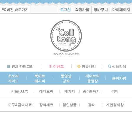
PC버전 바로가기
로그인
회원가입
장바구니
마이페이지
전체 카테고리
이벤트
커뮤니티
상품검색
초보자
북아트
동영상
레더브릭
솜씨자랑
가이드
레시피
강좌
동영상
키트(D.I.Y)
레더브릭
패키지
종이&속지
커버
도구&금속재료
장식재료
할인상품
강좌
개인결제창