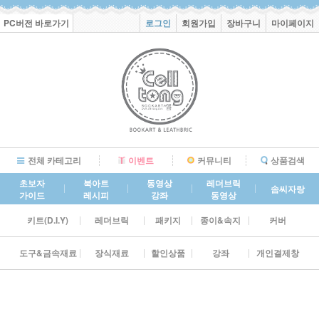
PC버전 바로가기
로그인
회원가입
장바구니
마이페이지
전체 카테고리
이벤트
커뮤니티
상품검색
초보자
북아트
동영상
레더브릭
솜씨자랑
가이드
레시피
강좌
동영상
키트(D.I.Y)
레더브릭
패키지
종이&속지
커버
도구&금속재료
장식재료
할인상품
강좌
개인결제창