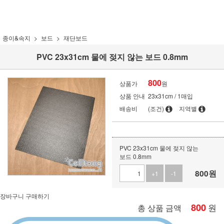
종이&속지
보드
재단보드
PVC 23x31cm 물에 젖지 않는 보드 0.8mm
800
상품가
원
상품 안내
23x31cm / 1매입
배송비
(조건)
지역별
PVC 23x31cm 물에 젖지 않는
보드 0.8mm
800
원
+1
-1
장바구니
구매하기
800
원
총 상품 금액