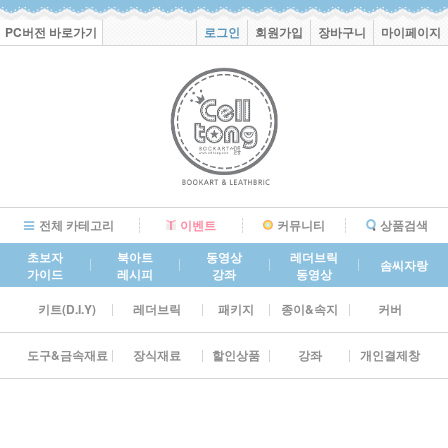
PC버전 바로가기
로그인
회원가입
장바구니
마이페이지
전체 카테고리
이벤트
커뮤니티
상품검색
초보자
북아트
동영상
레더브릭
솜씨자랑
가이드
레시피
강좌
동영상
키트(D.I.Y)
레더브릭
패키지
종이&속지
커버
도구&금속재료
장식재료
할인상품
강좌
개인결제창