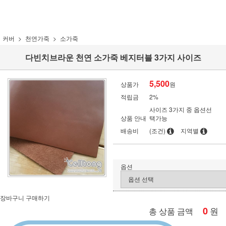
커버
천연가죽
소가죽
다빈치브라운 천연 소가죽 베지터블 3가지 사이즈
5,500
상품가
원
적립금
2%
사이즈 3가지 중 옵션선
상품 안내
택가능
배송비
(조건)
지역별
옵션
장바구니
구매하기
0
원
총 상품 금액