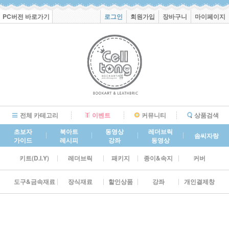
PC버전 바로가기
로그인
회원가입
장바구니
마이페이지
전체 카테고리
이벤트
커뮤니티
상품검색
초보자
북아트
동영상
레더브릭
솜씨자랑
가이드
레시피
강좌
동영상
키트(D.I.Y)
레더브릭
패키지
종이&속지
커버
도구&금속재료
장식재료
할인상품
강좌
개인결제창