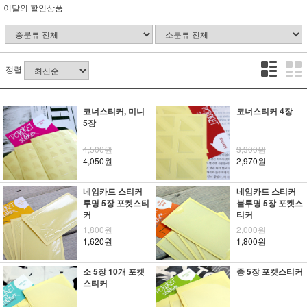
이달의 할인상품
정렬
코너스티커, 미니
코너스티커 4장
5장
4,500원
3,300원
4,050원
2,970원
네임카드 스티커
네임카드 스티커
투명 5장 포켓스티
불투명 5장 포켓스
커
티커
1,800원
2,000원
1,620원
1,800원
소 5장 10개 포켓
중 5장 포켓스티커
스티커