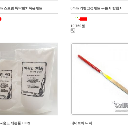
mm 스프링 똑딱펀치묶음세트
6mm 리벳고정세트 누름쇠 받침쇠
10,760원
다용도 제본풀 100g
레더브릭 니퍼