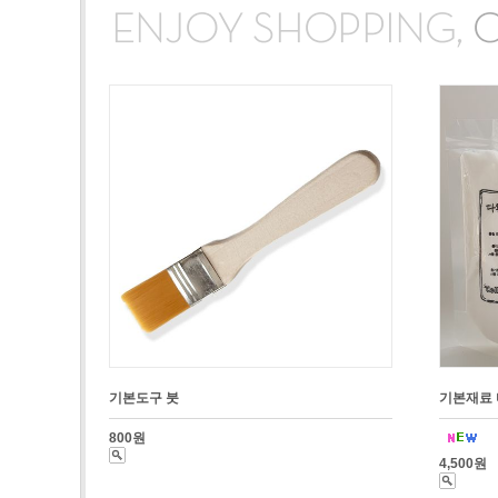
기본도구 붓
기본재료 
800원
4,500원