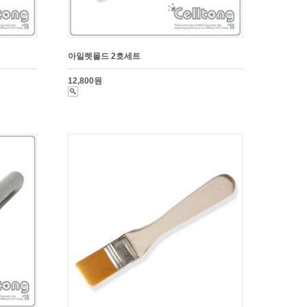
아일렛몰드 2호세트
12,800원