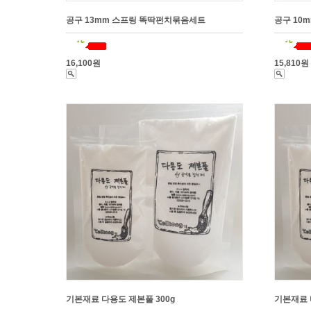
공구 13mm 스프링 똑딱펀치묶음세트
공구 10
16,100원
15,810원
기본재료 다용도 제본풀 300g
기본재료 