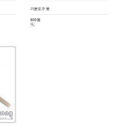
기본도구 붓
800원