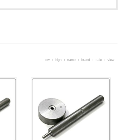
low
+
high
+
name
+
brand
+
sale
+
view