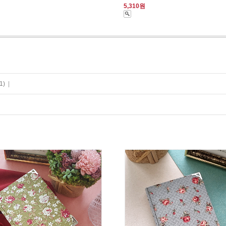
5,310원
1)
|