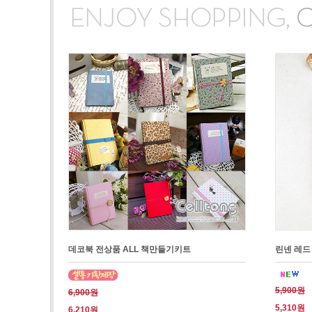
데코북 전상품 ALL 책만들기키트
린넨 레드
5,900원
6,900원
5,310원
6,210원