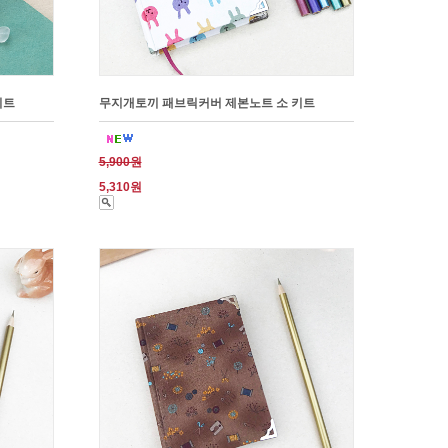
키트
무지개토끼 패브릭커버 제본노트 소 키트
5,900원
5,310원