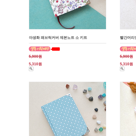
야생화 패브릭커버 제본노트 소 키트
빨간머리앤
5,900원
5,900원
5,310원
5,310원