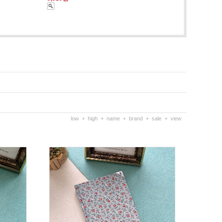
low
+
high
+
name
+
brand
+
sale
+
view