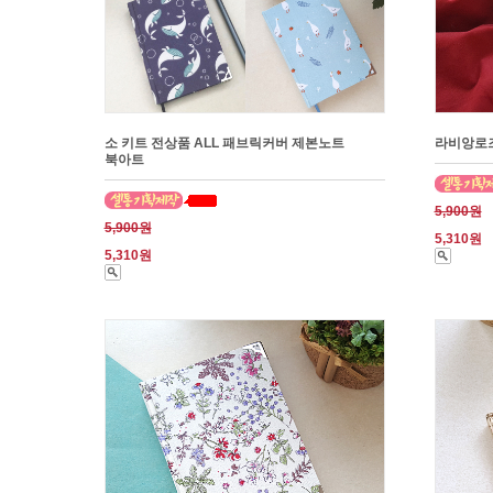
소 키트 전상품 ALL 패브릭커버 제본노트
라비앙로즈
북아트
5,900원
5,900원
5,310원
5,310원