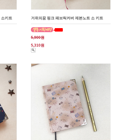
 소키트
거위의꿈 핑크 패브릭커버 제본노트 소 키트
5,900원
5,310원