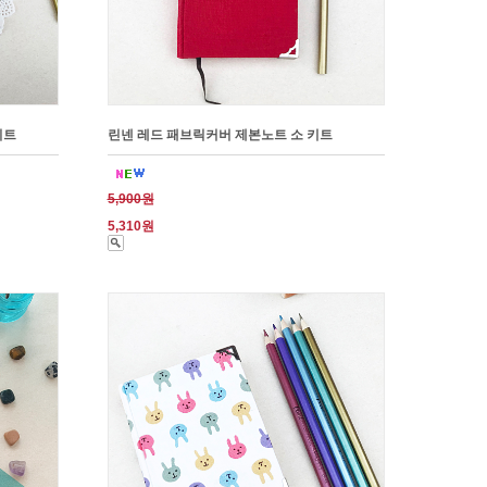
키트
린넨 레드 패브릭커버 제본노트 소 키트
5,900원
5,310원