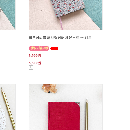
작은아씨들 패브릭커버 제본노트 소 키트
5,900원
5,310원