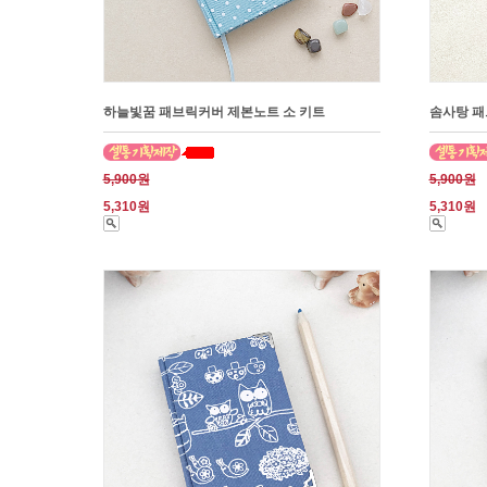
하늘빛꿈 패브릭커버 제본노트 소 키트
솜사탕 패
5,900원
5,900원
5,310원
5,310원