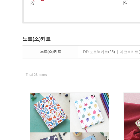
노트(소)키트
노트(소)키트
DIY노트북키트
(25)
|
데코북키트
(
Total
26
Items