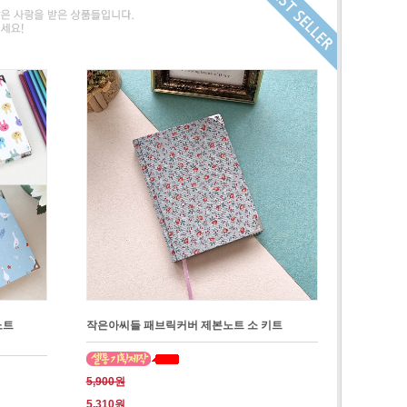
노트
작은아씨들 패브릭커버 제본노트 소 키트
5,900원
5,310원