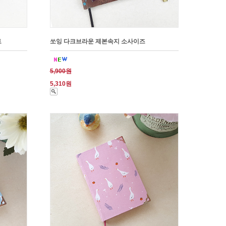
트
쏘잉 다크브라운 제본속지 소사이즈
5,900원
5,310원