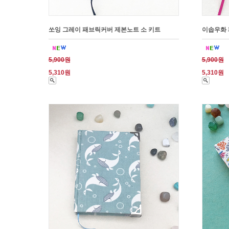
쏘잉 그레이 패브릭커버 제본노트 소 키트
이솝우화 
5,900원
5,900원
5,310원
5,310원