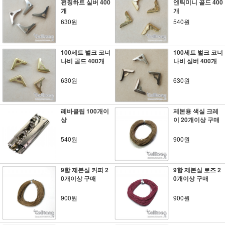
펀칭하트 실버 400
엔틱미니 골드 400
개
개
630원
540원
100세트 벌크 코너
100세트 벌크 코너
나비 골드 400개
나비 실버 400개
630원
630원
레바클립 100개이
제본용 색실 크레
상
이 20개이상 구매
540원
900원
9합 제본실 커피 2
9합 제본실 로즈 2
0개이상 구매
0개이상 구매
900원
900원