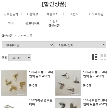
[할인상품]
노트만들기
기본재료
제본속지
바인더
기타부속품
이달의
커버
핸드메이드
할인상품
할인상품
기타부속품
정렬
100세트 벌크 코너
100세트 벌크 코너
엔틱 골드 400개
엔틱 실버 400개
540원
540원
100개이상 영수증
100세트 벌크 코너
레바
엔틱 브론즈 400개