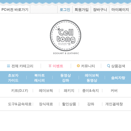
PC버전 바로가기
로그인
회원가입
장바구니
마이페이지
전체 카테고리
이벤트
커뮤니티
상품검색
초보자
북아트
동영상
레더브릭
솜씨자랑
가이드
레시피
강좌
동영상
키트(D.I.Y)
레더브릭
패키지
종이&속지
커버
도구&금속재료
장식재료
할인상품
강좌
개인결제창