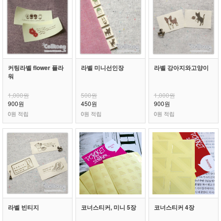
커팅라벨 flower 플라
라벨 미니선인장
라벨 강아지와고양이
워
1,000원
500원
1,000원
900원
450원
900원
0원 적립
0원 적립
0원 적립
라벨 빈티지
코너스티커, 미니 5장
코너스티커 4장