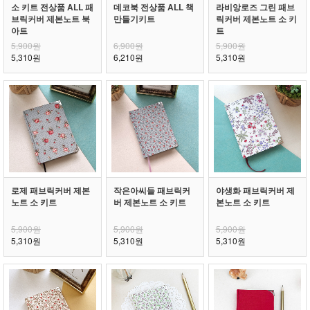
소 키트 전상품 ALL 패
데코북 전상품 ALL 책
라비앙로즈 그린 패브
브릭커버 제본노트 북
만들기키트
릭커버 제본노트 소 키
아트
트
5,900원
6,900원
5,900원
5,310원
6,210원
5,310원
로제 패브릭커버 제본
작은아씨들 패브릭커
야생화 패브릭커버 제
노트 소 키트
버 제본노트 소 키트
본노트 소 키트
5,900원
5,900원
5,900원
5,310원
5,310원
5,310원