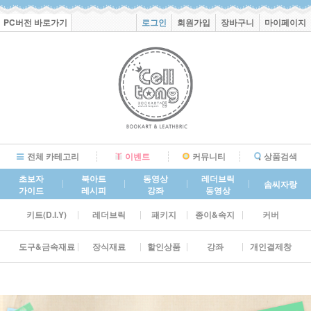
PC버전 바로가기
로그인
회원가입
장바구니
마이페이지
전체 카테고리
이벤트
커뮤니티
상품검색
초보자
북아트
동영상
레더브릭
솜씨자랑
가이드
레시피
강좌
동영상
키트(D.I.Y)
레더브릭
패키지
종이&속지
커버
도구&금속재료
장식재료
할인상품
강좌
개인결제창