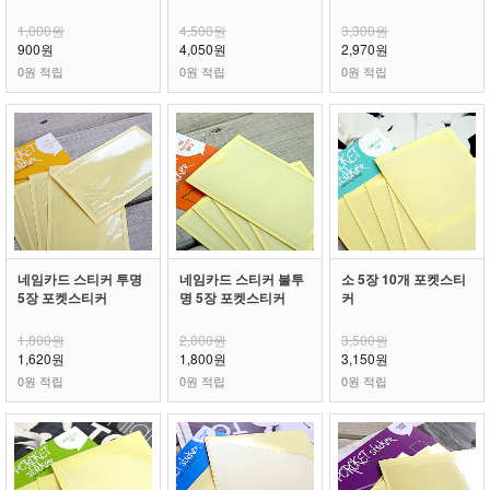
1,000원
4,500원
3,300원
900원
4,050원
2,970원
0원 적립
0원 적립
0원 적립
네임카드 스티커 투명
네임카드 스티커 불투
소 5장 10개 포켓스티
5장 포켓스티커
명 5장 포켓스티커
커
1,800원
2,000원
3,500원
1,620원
1,800원
3,150원
0원 적립
0원 적립
0원 적립