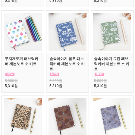
5,310원
5,310원
5,310원
무지개토끼 패브릭커
숲속이야기 블루 패브
숲속이야기 그린 패브
버 제본노트 소 키트
릭커버 제본노트 소 키
릭커버 제본노트 소 키
트
트
5,900원
5,900원
5,900원
5,310원
5,310원
5,310원