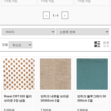
110원 적립
110원 적립
110원 적립
1
/
4
정렬
Rossi CRT 020 릴리
반히크 내츄럴 브라운
반히크 블루그레이 50
브라운 2장 남음
50X65cm 2절
X65cm 2절
5,000원
7,500원
5,900원