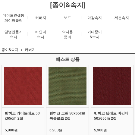
[종이&속지]
메이드인셀통
커버지
보드
마감속지
제본속지
페이퍼블랑
앨범만들기
바인더
속지용
키타종이
속지
속지
종이
&속지
종이&속지
커버지
베스트 상품
반히크 라이트레드 50
반히크 그린 50x65cm
반히크 딥레드 버건디
x65cm 2절
북클로즈 2절
50x65cm 2절
5,900원
5,900원
5,900원