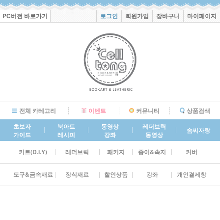
PC버전 바로가기
로그인
회원가입
장바구니
마이페이지
전체 카테고리
이벤트
커뮤니티
상품검색
초보자
북아트
동영상
레더브릭
솜씨자랑
가이드
레시피
강좌
동영상
키트(D.I.Y)
레더브릭
패키지
종이&속지
커버
도구&금속재료
장식재료
할인상품
강좌
개인결제창