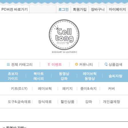
PC버전 바로가기
로그인
회원가입
장바구니
마이페이지
전체 카테고리
이벤트
커뮤니티
상품검색
초보자
북아트
동영상
레더브릭
솜씨자랑
가이드
레시피
강좌
동영상
키트(D.I.Y)
레더브릭
패키지
종이&속지
커버
도구&금속재료
장식재료
할인상품
강좌
개인결제창
:: 동영상 강좌::