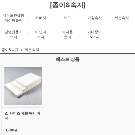
[종이&속지]
메이드인셀통
커버지
보드
마감속지
제본속지
페이퍼블랑
앨범만들기
바인더
속지용
키타종이
속지
속지
종이
&속지
종이&속지
제본속지
베스트 상품
소 사이즈 제본속지 미
색
3,700원