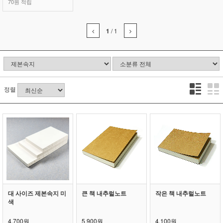
70원 적립
1
/
1
정렬
대 사이즈 제본속지 미
큰 책 내추럴노트
작은 책 내추럴노트
색
4,700원
5,900원
4,100원