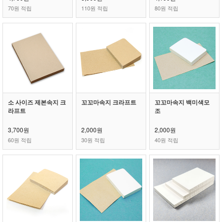
70원 적립
110원 적립
80원 적립
소 사이즈 제본속지 크
꼬꼬마속지 크라프트
꼬꼬마속지 백미색모
라프트
조
3,700원
2,000원
2,000원
60원 적립
30원 적립
40원 적립