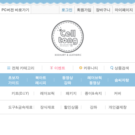
PC버전 바로가기
로그인
회원가입
장바구니
마이페이지
전체 카테고리
이벤트
커뮤니티
상품검색
초보자
북아트
동영상
레더브릭
솜씨자랑
가이드
레시피
강좌
동영상
키트(D.I.Y)
레더브릭
패키지
종이&속지
커버
도구&금속재료
장식재료
할인상품
강좌
개인결제창