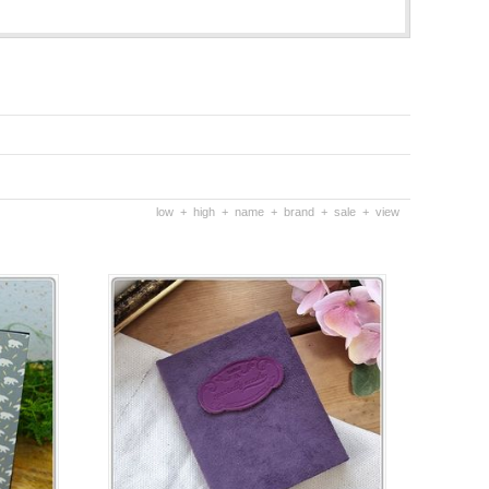
low
+
high
+
name
+
brand
+
sale
+
view