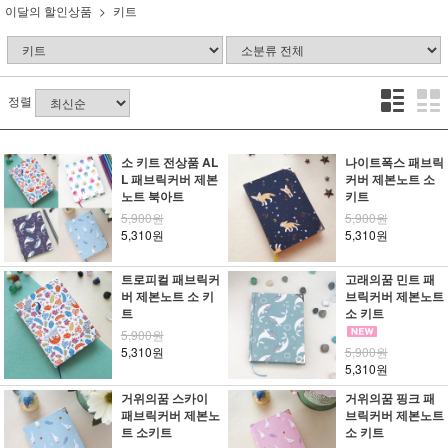
이달의 할인상품
키트
정렬
소 키트 전상품 AL
나이트폭스 패브릭
L 패브릭커버 제본
커버 제본노트 소
노트 북아트
키트
5,900원
5,900원
5,310원
5,310원
트로피컬 패브릭커
고래의꿈 민트 패
버 제본노트 소 키
브릭커버 제본노트
트
소 키트
5,900원
5,310원
5,900원
5,310원
거위의꿈 스카이
거위의꿈 핑크 패
패브릭커버 제본노
브릭커버 제본노트
트 소키트
소 키트