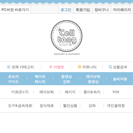
PC버전 바로가기
로그인
회원가입
장바구니
마이페이지
전체 카테고리
이벤트
커뮤니티
상품검색
초보자
북아트
동영상
레더브릭
솜씨자랑
가이드
레시피
강좌
동영상
키트(D.I.Y)
레더브릭
패키지
종이&속지
커버
도구&금속재료
장식재료
할인상품
강좌
개인결제창